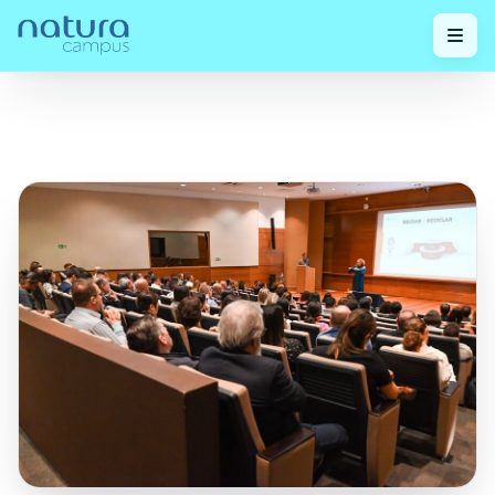
Confira
Fórum de Embalagens & Sustentabilidade:
Home
/
nossos
/
Impulsionando um Futuro com Menor Impacto
posts!
Ambiental