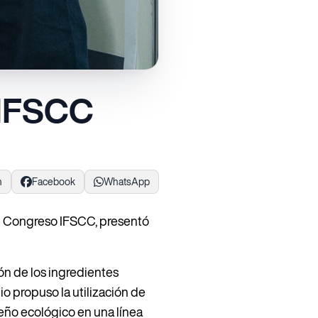
 IFSCC
n
Facebook
WhatsApp
el Congreso IFSCC, presentó
ón de los ingredientes
io propuso la utilización de
seño ecológico en una línea