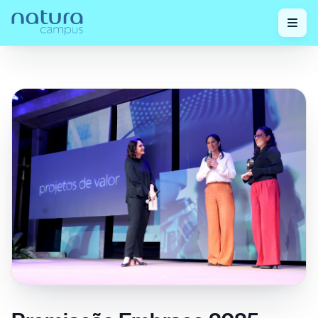
Home
/
Confira nossos posts!
/
Premiação Embrace 2025