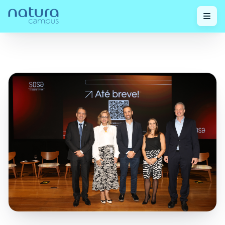
Check out our
Natura foi sede do primeiro encontro SOSA
Home
/
/
posts!
Leaders Forum 2026