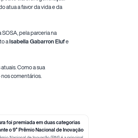
o atua a favor da vida e da
a SOSA, pela parceria na
to a
Isabella Gabarron Eluf
e
 atuais. Como a sua
o nos comentários.
ura foi premiada em duas categorias
ante o 9° Prêmio Nacional de Inovação
êmio Nacional de Inovação (PNI) é a principal