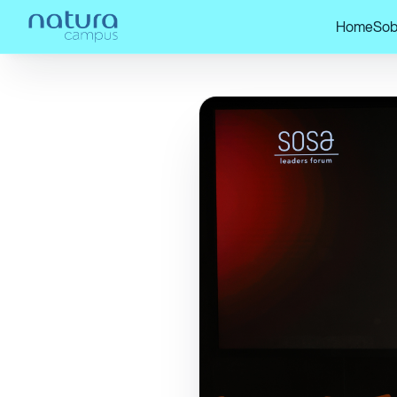
Home
Sob
Home
/
Confira nossos posts!
/
Natura