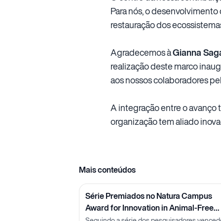
Para nós, o desenvolvimento 
restauração dos ecossistema
Agradecemos à
Gianna Sag
realização deste marco inau
aos nossos colaboradores pe
A integração entre o avanço 
organização tem aliado inova
Mais conteúdos
Série Premiados no Natura Campus
Award for Innovation in Animal-Free
Methods: Pesquisadora Lorena Neves
Seguindo a série dos pesquisadores venced