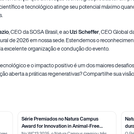
científico e tecnológico atinge seu potencial máximo quand
s.
azio
, CEO da SOSA Brasil, e ao
Uzi Scheffer
, CEO Global d
gural de 2026 em nossa sede. Estendemos o reconhecimen
la excelente organização e condução do evento.
tecnológico e o impacto positivo é um dos maiores desafios
ção aberta a práticas regenerativas? Compartilhe sua visã
Série Premiados no Natura Campus
Nat
Award for Innovation in Animal-Free
dur
Methods: Pesquisadora Julia Carnelós
ores
No WC13 2025, o Natura Campus premiou três
O Pr