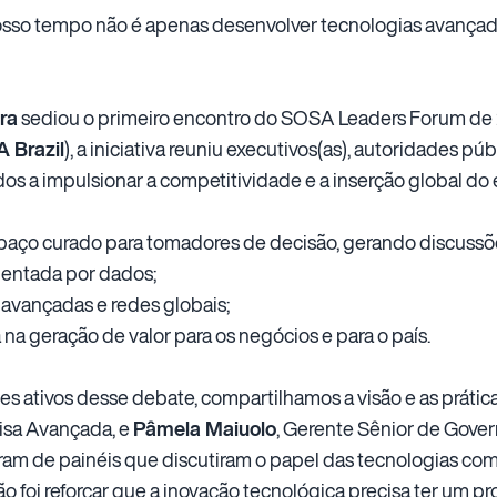
osso tempo não é apenas desenvolver tecnologias avançada
ra
sediou o primeiro encontro do SOSA Leaders Forum de
 Brazil
), a iniciativa reuniu executivos(as), autoridades p
dos a impulsionar a competitividade e a inserção global d
aço curado para tomadores de decisão, gerando discussõ
rientada por dados;
avançadas e redes globais;
 na geração de valor para os negócios e para o país.
es ativos desse debate, compartilhamos a visão e as prátic
uisa Avançada, e
Pâmela Maiuolo
, Gerente Sênior de Gove
ram de painéis que discutiram o papel das tecnologias com
o foi reforçar que a inovação tecnológica precisa ter um pro