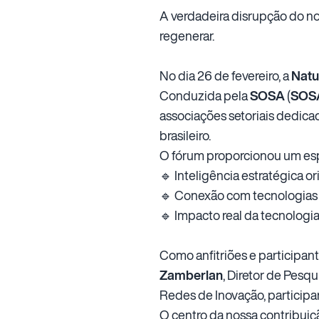
A verdadeira disrupção do n
regenerar.
No dia 26 de fevereiro, a
Natu
Conduzida pela
SOSA
(
SOSA
associações setoriais dedica
brasileiro.
O fórum proporcionou um esp
🔹 Inteligência estratégica o
🔹 Conexão com tecnologias 
🔹 Impacto real da tecnologia
Como anfitriões e participant
Zamberlan
, Diretor de Pesq
Redes de Inovação, participa
O centro da nossa contribuiçã