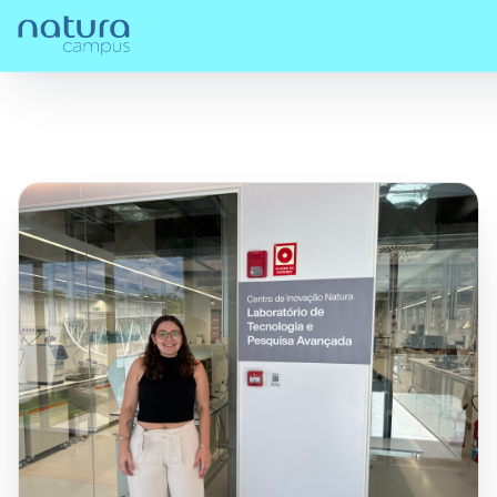
Confira
Série Premiados no Natura Campus Award for
Home
/
nossos
/
Innovation in Animal-Free Methods: Pesquisadora
posts!
Julia Carnelós