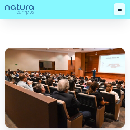
Confira
Fórum de Embalagens & Sustentabilidade:
Home
/
nossos
/
Impulsionando um Futuro com Menor Impacto
posts!
Ambiental