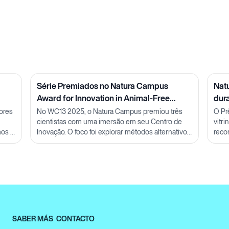
Série Premiados no Natura Campus
Nat
Award for Innovation in Animal-Free
dur
Methods: Pesquisadora Julia Carnelós
ores
No WC13 2025, o Natura Campus premiou três
O Pr
cientistas com uma imersão em seu Centro de
vitr
mos a
Inovação. O foco foi explorar métodos alternativos
reco
ao uso de animais e discutir futuras parcerias em
conh
P&D.
SABER MÁS
CONTACTO