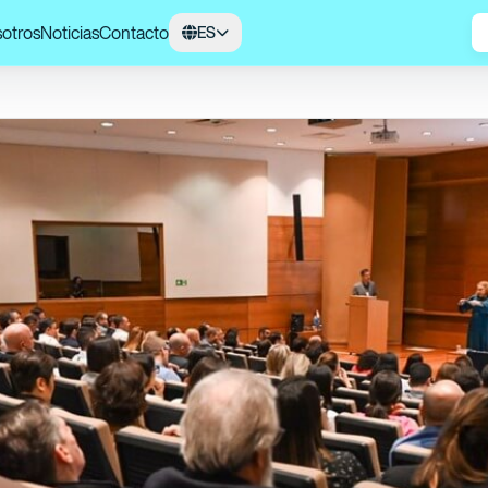
otros
Noticias
Contacto
ES
Foro de Envases y Sostenibilidad: Impulsando un Futuro con Menor Impa