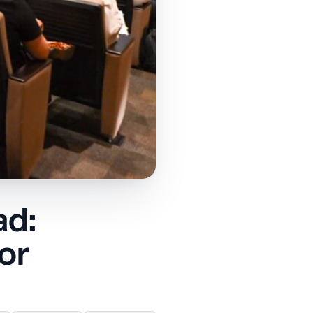
ad:
or