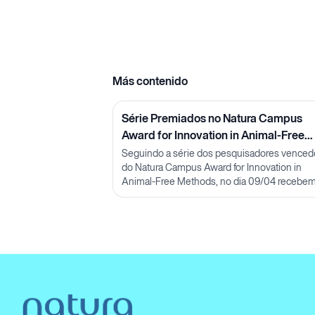
Más contenido
Série Premiados no Natura Campus
Award for Innovation in Animal-Free
Methods: Pesquisadora Lorena Neves
Seguindo a série dos pesquisadores venced
do Natura Campus Award for Innovation in
Animal-Free Methods, no dia 09/04 recebe
pesquisadora Lorena Neves, M.Sc.