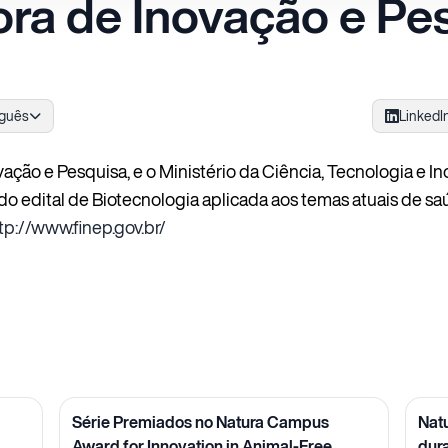
ra de Inovação e Pes
uguês
LinkedI
ação e Pesquisa, e o Ministério da Ciência, Tecnologia e I
o edital de Biotecnologia aplicada aos temas atuais de s
tp://www.finep.gov.br/
Série Premiados no Natura Campus
Nat
Award for Innovation in Animal-Free
dur