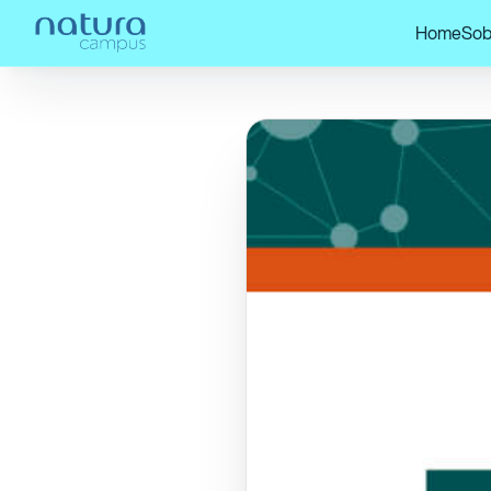
Home
Sob
Home
/
Confira nossos posts!
/
Financ