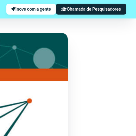
Inove com a gente
Chamada de Pesquisadores