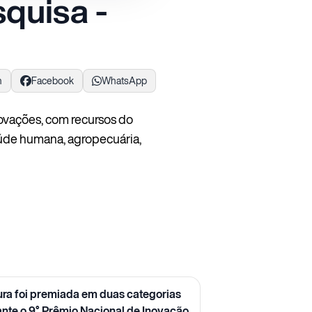
quisa -
n
Facebook
WhatsApp
novações, com recursos do
aúde humana, agropecuária,
ura foi premiada em duas categorias
ante o 9° Prêmio Nacional de Inovação