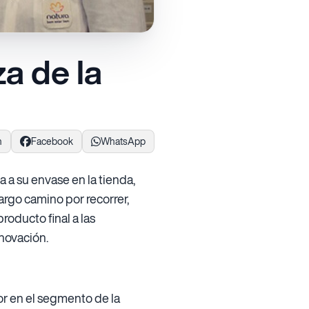
za de la
n
Facebook
WhatsApp
 a su envase en la tienda,
argo camino por recorrer,
roducto final a las
nnovación.
or en el segmento de la