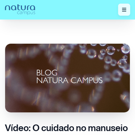
Confira nossos
Vídeo: O cuidado no manuseio do óleo
Home
/
/
posts!
de Patauá
Vídeo: O cuidado no manuseio