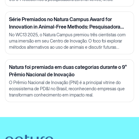
Série Premiados no Natura Campus Award for
Innovation in Animal-Free Methods: Pesquisadora
Julia Carnelós
No WC13 2025, o Natura Campus premiou três cientistas com
uma imersão em seu Centro de Inovação. O foco foi explorar
métodos alternativos ao uso de animais e discutir futuras
parcerias em P&D.
Natura foi premiada em duas categorias durante o 9°
Prêmio Nacional de Inovação
O Prêmio Nacional de Inovação (PNI) é a principal vitrine do
ecossistema de PD&I no Brasil, reconhecendo empresas que
transformam conhecimento em impacto real.