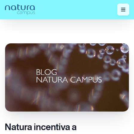
Confira nossos
Natura incentiva a conservação da
Home
/
/
posts!
Ucuuba
Natura incentiva a