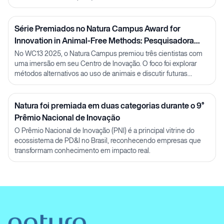
Série Premiados no Natura Campus Award for
Innovation in Animal-Free Methods: Pesquisadora
Julia Carnelós
No WC13 2025, o Natura Campus premiou três cientistas com
uma imersão em seu Centro de Inovação. O foco foi explorar
métodos alternativos ao uso de animais e discutir futuras
parcerias em P&D.
Natura foi premiada em duas categorias durante o 9°
Prêmio Nacional de Inovação
O Prêmio Nacional de Inovação (PNI) é a principal vitrine do
ecossistema de PD&I no Brasil, reconhecendo empresas que
transformam conhecimento em impacto real.