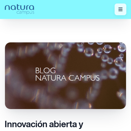
¡Mira nuestras
Innovación abierta y
Home
/
/
publicaciones!
colaborativa
Innovación abierta y