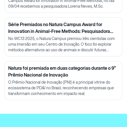
Campus Award for Innovation in Animal-Free Methods, no dia
09/04 recebemos a pesquisadora Lorena Neves, M.Sc.
Série Premiados no Natura Campus Award for
Innovation in Animal-Free Methods: Pesquisadora
Julia Carnelós
No WC13 2025, o Natura Campus premiou três cientistas com
uma imersão em seu Centro de Inovação. O foco foi explorar
métodos alternativos ao uso de animais e discutir futuras
parcerias em P&D.
Natura foi premiada em duas categorias durante o 9°
Prêmio Nacional de Inovação
O Prêmio Nacional de Inovação (PNI) é a principal vitrine do
ecossistema de PD&I no Brasil, reconhecendo empresas que
transformam conhecimento em impacto real.