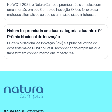
Julia Carnelós
No WC13 2025, o Natura Campus premiou três cientistas com
uma imersão em seu Centro de Inovação. O foco foi explorar
métodos alternativos ao uso de animais e discutir futuras
parcerias em P&D.
Natura foi premiada em duas categorias durante o 9°
Prêmio Nacional de Inovação
O Prêmio Nacional de Inovação (PNI) é a principal vitrine do
ecossistema de PD&I no Brasil, reconhecendo empresas que
transformam conhecimento em impacto real.
SAIBA MAIS
CONTATO