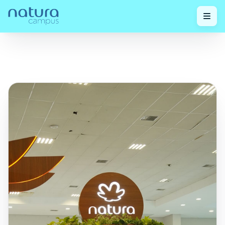
Confira
A Natura trouxe a Amazônia para o IFSCC 2024
Home
/
nossos
/
em experiência multissensorial imersiva!
posts!