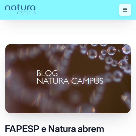
Confira
FAPESP e Natura abrem chamada para
Home
/
/
nossos posts!
criação de centro de pesquisa
FAPESP e Natura abrem