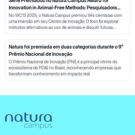
Série Premiados no Natura Campus Award for
Innovation in Animal-Free Methods: Pesquisadora
Julia Carnelós
No WC13 2025, o Natura Campus premiou três cientistas com
uma imersão em seu Centro de Inovação. O foco foi explorar
métodos alternativos ao uso de animais e discutir futuras
parcerias em P&D.
Natura foi premiada em duas categorias durante o 9°
Prêmio Nacional de Inovação
O Prêmio Nacional de Inovação (PNI) é a principal vitrine do
ecossistema de PD&I no Brasil, reconhecendo empresas que
transformam conhecimento em impacto real.