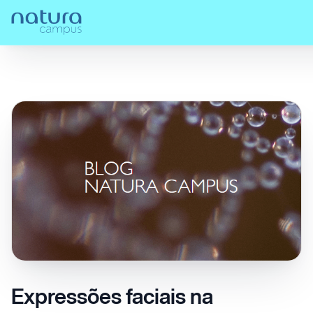
Confira nossos
Expressões faciais na comunicação das
Home
/
/
posts!
emoções
Expressões faciais na