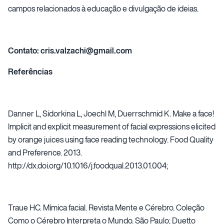
campos relacionados à educação e divulgação de ideias.
Contato: cris.valzachi@gmail.com
Referências
Danner L, Sidorkina L, Joechl M, Duerrschmid K. Make a face!
Implicit and explicit measurement of facial expressions elicited
by orange juices using face reading technology. Food Quality
and Preference. 2013.
http://dx.doi.org/10.1016/j.foodqual.2013.01.004;
Traue HC. Mímica facial. Revista Mente e Cérebro. Coleção
Como o Cérebro Interpreta o Mundo. São Paulo; Duetto