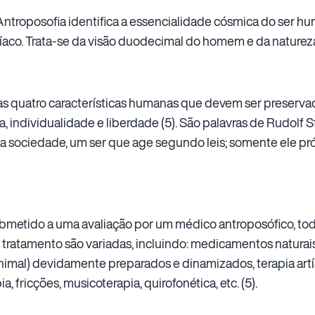
Antroposofia identifica a essencialidade cósmica do ser hu
aco. Trata-se da visão duodecimal do homem e da natureza
quatro características humanas que devem ser preservad
, individualidade e liberdade (5). São palavras de Rudolf St
a sociedade, um ser que age segundo leis; somente ele pró
tido a uma avaliação por um médico antroposófico, todo
 tratamento são variadas, incluindo: medicamentos naturais,
animal) devidamente preparados e dinamizados, terapia artíst
, fricções, musicoterapia, quirofonética, etc. (5).