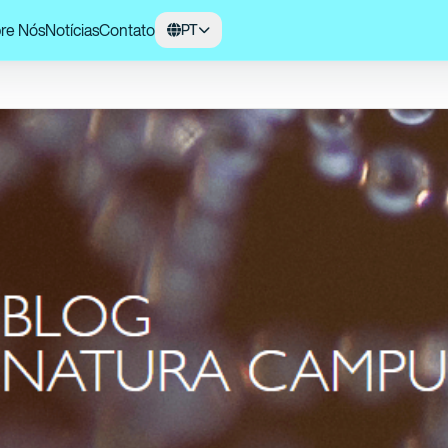
re Nós
Notícias
Contato
PT
sando Sobre a Medicina Antroposófica