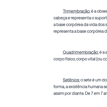
Trimembração:
é a obser
cabeça e representa o suporte
a base corpórea da vida dos s
representa a base corpórea da 
Quadrimembração:
é a 
corpo físico, corpo vital (ou 
Setênios:
o sete é um do
forma, a existência humana se 
assim por diante. De 7 em 7 a