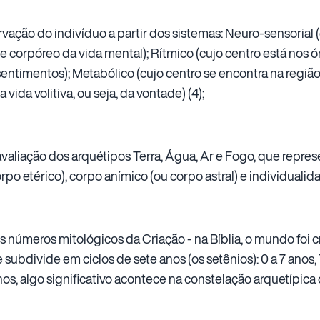
vação do indivíduo a partir dos sistemas: Neuro-sensorial (
 corpóreo da vida mental); Rítmico (cujo centro está nos ó
entimentos); Metabólico (cujo centro se encontra na região
vida volitiva, ou seja, da vontade) (4);
avaliação dos arquétipos Terra, Água, Ar e Fogo, que repre
corpo etérico), corpo anímico (ou corpo astral) e individuali
s números mitológicos da Criação - na Bíblia, o mundo foi 
subdivide em ciclos de sete anos (os setênios): 0 a 7 anos, 7 
nos, algo significativo acontece na constelação arquetípica 