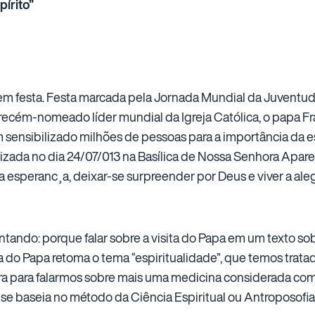
írito”
m festa. Festa marcada pela Jornada Mundial da Juventud
do recém-nomeado líder mundial da Igreja Católica, o papa 
 sensibilizado milhões de pessoas para a importância da e
ealizada no dia 24/07/013 na Basílica de Nossa Senhora Apare
esperanc¸a, deixar-se surpreender por Deus e viver a alegri
ndo: porque falar sobre a visita do Papa em um texto so
 do Papa retoma o tema “espiritualidade”, que temos tratad
ra para falarmos sobre mais uma medicina considerada comp
se baseia no método da Ciência Espiritual ou Antroposofia