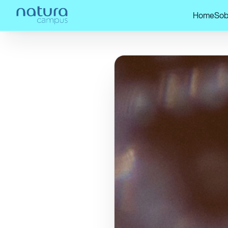
Home
Sob
Home
/
Confira nossos posts!
/
Conver