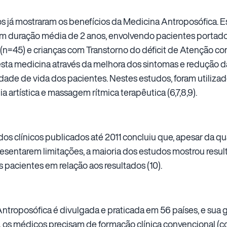
 já mostraram os benefícios da Medicina Antroposófica. Es
 duração média de 2 anos, envolvendo pacientes portado
(n=45) e crianças com Transtorno do déficit de Atenção co
esta medicina através da melhora dos sintomas e redução 
dade de vida dos pacientes. Nestes estudos, foram utilizad
a artística e massagem rítmica terapêutica (6,7,8,9).
 clínicos publicados até 2011 concluiu que, apesar da qu
resentarem limitações, a maioria dos estudos mostrou resulta
os pacientes em relação aos resultados (10).
troposófica é divulgada e praticada em 56 países, e sua 
, os médicos precisam de formação clínica convencional (