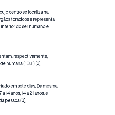
cujo centro se localiza na
rgãos torácicos e representa
 inferior do ser humano e
sentam, respectivamente,
dade humana ("Eu") (3);
criado em sete dias. Da mesma
a 14 anos, 14 a 21 anos, e
da pessoa (3);