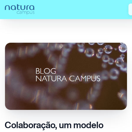
Confira nossos
Colaboração, um modelo natural de
Home
/
/
posts!
sucesso para inovação
Colaboração, um modelo