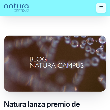
¡Mira nuestras
Natura lanza premio de Ingredientes
Home
/
/
publicaciones!
Vegetales Amazónicos
Natura lanza premio de