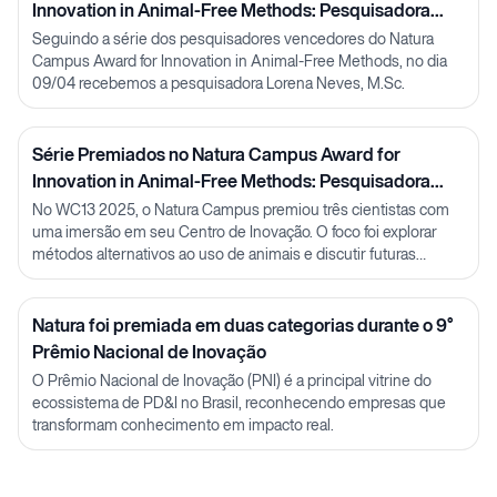
Innovation in Animal-Free Methods: Pesquisadora
Lorena Neves
Seguindo a série dos pesquisadores vencedores do Natura
Campus Award for Innovation in Animal-Free Methods, no dia
09/04 recebemos a pesquisadora Lorena Neves, M.Sc.
Série Premiados no Natura Campus Award for
Innovation in Animal-Free Methods: Pesquisadora
Julia Carnelós
No WC13 2025, o Natura Campus premiou três cientistas com
uma imersão em seu Centro de Inovação. O foco foi explorar
métodos alternativos ao uso de animais e discutir futuras
parcerias em P&D.
Natura foi premiada em duas categorias durante o 9°
Prêmio Nacional de Inovação
O Prêmio Nacional de Inovação (PNI) é a principal vitrine do
ecossistema de PD&I no Brasil, reconhecendo empresas que
transformam conhecimento em impacto real.