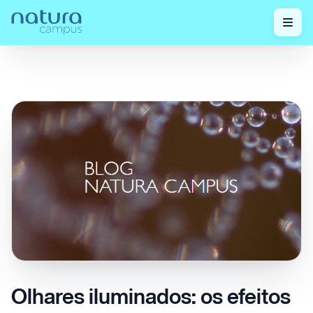
Confira nossos
Olhares iluminados: os efeitos da luz azul
Home
/
/
posts!
sobre a cognição
Olhares iluminados: os efeitos