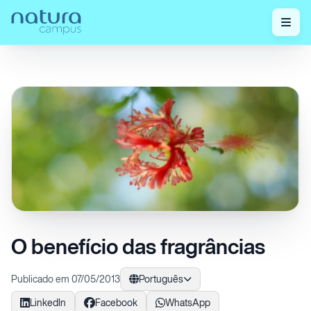
Home
/
Confira nossos posts!
/
O benefício das fragrâncias
O benefício das fragrâncias
Publicado em 07/05/2013
Português
LinkedIn
Facebook
WhatsApp