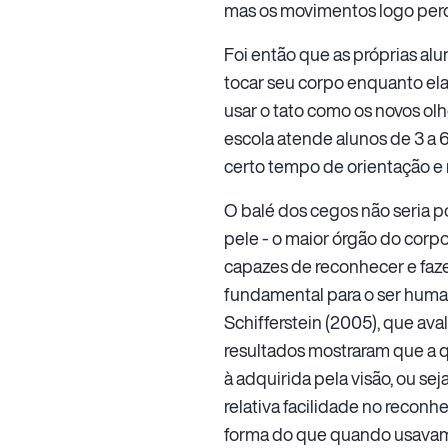
mas os movimentos logo perd
Foi então que as próprias al
tocar seu corpo enquanto ela
usar o tato como os novos ol
escola atende alunos de 3 a 
certo tempo de orientação e 
O balé dos cegos não seria po
pele - o maior órgão do corp
capazes de reconhecer e fazer
fundamental para o ser huma
Schifferstein (2005), que av
resultados mostraram que a 
à adquirida pela visão, ou s
relativa facilidade no recon
forma do que quando usavam 