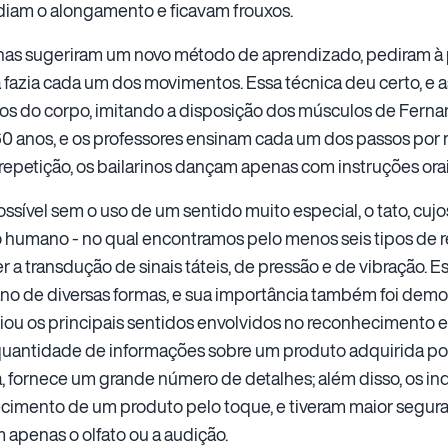
iam o alongamento e ficavam frouxos.
unas sugeriram um novo método de aprendizado, pediram à 
 fazia cada um dos movimentos. Essa técnica deu certo, e 
hos do corpo, imitando a disposição dos músculos de Fernan
60 anos, e os professores ensinam cada um dos passos por 
repetição, os bailarinos dançam apenas com instruções orai
ssível sem o uso de um sentido muito especial, o tato, cujo
o humano - no qual encontramos pelo menos seis tipos de r
 a transdução de sinais táteis, de pressão e de vibração. 
no de diversas formas, e sua importância também foi demo
aliou os principais sentidos envolvidos no reconhecimento 
quantidade de informações sobre um produto adquirida por
eja, fornece um grande número de detalhes; além disso, os 
hecimento de um produto pelo toque, e tiveram maior segura
apenas o olfato ou a audição.