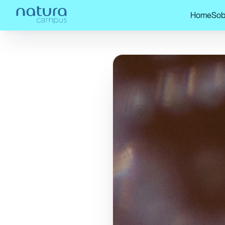
Home
Sob
Home
/
Confira nossos posts!
/
O balé