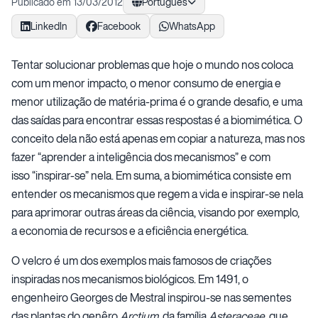
Publicado em 13/03/2012
Português
LinkedIn
Facebook
WhatsApp
Tentar solucionar problemas que hoje o mundo nos coloca
com um menor impacto, o menor consumo de energia e
menor utilização de matéria-prima é o grande desafio, e uma
das saídas para encontrar essas respostas é a biomimética. O
conceito dela não está apenas em copiar a natureza, mas nos
fazer “aprender a inteligência dos mecanismos” e com
isso “inspirar-se” nela. Em suma, a biomimética consiste em
entender os mecanismos que regem a vida e inspirar-se nela
para aprimorar outras áreas da ciência, visando por exemplo,
a economia de recursos e a eficiência energética.
O velcro é um dos exemplos mais famosos de criações
inspiradas nos mecanismos biológicos. Em 1491, o
engenheiro Georges de Mestral inspirou-se nas sementes
das plantas do genêro
Arctium
, da família
Asteraceae
, que