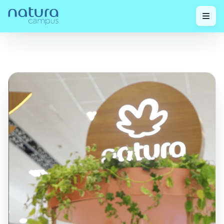
Confira nossos
Pesquisadores Natura no IFSCC 2024:
Home
/
/
posts!
Silas Arandas