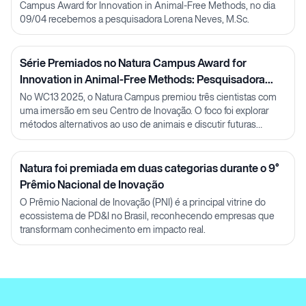
Campus Award for Innovation in Animal-Free Methods, no dia
09/04 recebemos a pesquisadora Lorena Neves, M.Sc.
Série Premiados no Natura Campus Award for
Innovation in Animal-Free Methods: Pesquisadora
Julia Carnelós
No WC13 2025, o Natura Campus premiou três cientistas com
uma imersão em seu Centro de Inovação. O foco foi explorar
métodos alternativos ao uso de animais e discutir futuras
parcerias em P&D.
Natura foi premiada em duas categorias durante o 9°
Prêmio Nacional de Inovação
O Prêmio Nacional de Inovação (PNI) é a principal vitrine do
ecossistema de PD&I no Brasil, reconhecendo empresas que
transformam conhecimento em impacto real.